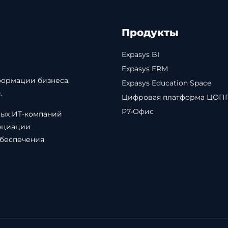
Продукты
Expasys BI
Expasys ERM
формации бизнеса,
Expasys Education Space
.
Цифровая платформа ЦОП
Р7-Офис
ных ИТ-компаний
оциации
обеспечения