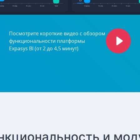
Посмотрите короткие видео с обзором
функциональности платформы
Expasys BI (от 2 до 4,5 минут)
нкциональность и мод