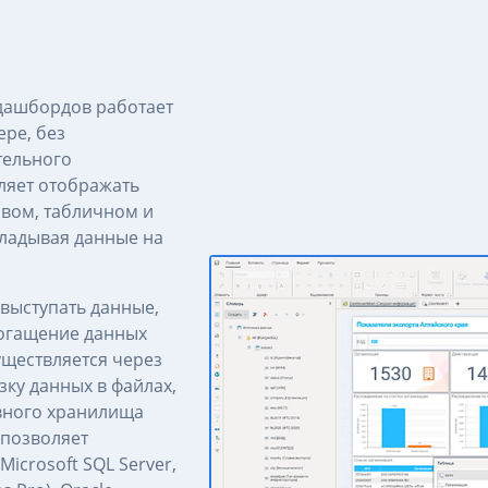
 дашбордов работает
ре, без
тельного
ляет отображать
овом, табличном и
кладывая данные на
 выступать данные,
огащение данных
ществляется через
зку данных в файлах,
вного хранилища
 позволяет
icrosoft SQL Server,