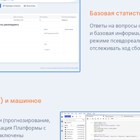
Базовая статис
Ответы на вопросы 
и базовая информац
режиме псевдореаль
отслеживать ход сб
I) и машинное
и (прогнозирование,
рация Платформы с
 включены