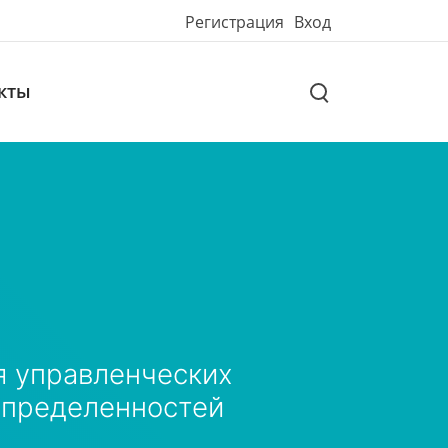
Регистрация
Вход
кты
я управленческих
еопределенностей