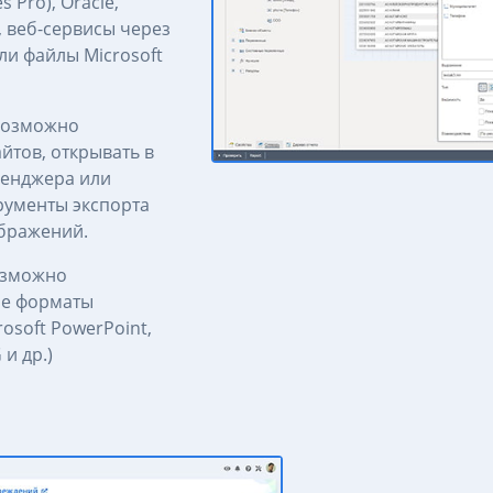
 Pro), Oracle,
), веб-сервисы через
ли файлы Microsoft
возможно
йтов, открывать в
сенджера или
рументы экспорта
бражений.
озможно
ые форматы
rosoft PowerPoint,
 и др.)