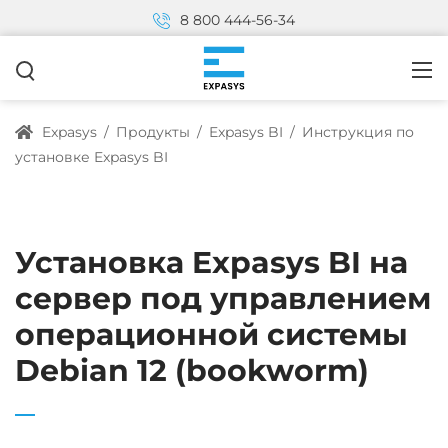
8 800 444-56-34
Expasys
/
Продукты
/
Expasys BI
/
Инструкция по
установке Expasys BI
Установка Expasys BI на
сервер под управлением
операционной системы
Debian 12 (bookworm)