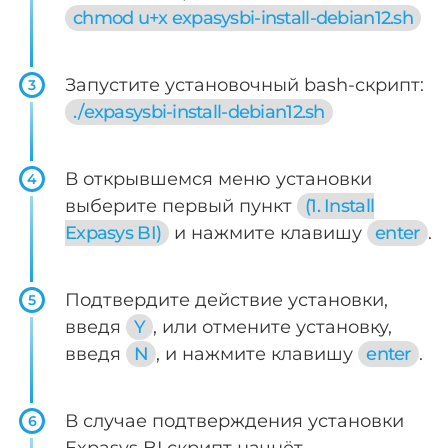
chmod u+x expasysbi-install-debian12.sh
Запустите установочный bash-скрипт:
3
./expasysbi-install-debian12.sh
В открывшемся меню установки
4
выберите первый пункт
(1. Install
Expasys BI)
и нажмите клавишу
enter
.
Подтвердите действие установки,
5
введя
Y
, или отмените установку,
введя
N
, и нажмите клавишу
enter
.
В случае подтверждения установки
6