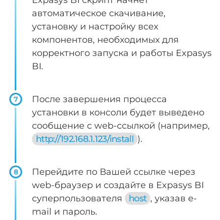
Expasys BI скрипт начнёт
автоматическое скачивание,
установку и настройку всех
компонентов, необходимых для
корректного запуска и работы Expasys
BI.
После завершения процесса
7
установки в консоли будет выведено
сообщение с web-ссылкой (например,
http://192.168.1.123/install
).
Перейдите по Вашей ссылке через
8
web-браузер и создайте в Expasys BI
суперпользователя
host
, указав e-
mail и пароль.