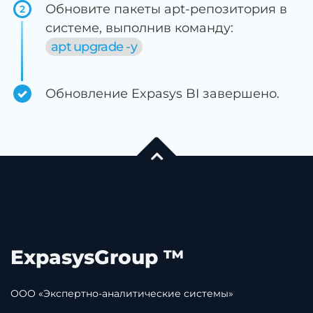
Обновите пакеты apt-репозитория в
2
системе, выполнив команду:
apt upgrade -y
Обновление Expasys BI завершено.
ExpasysGroup ™
ООО «Экспертно-аналитические системы»