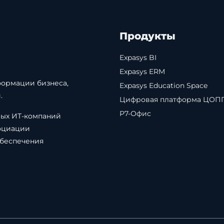
Продукты
Expasys BI
Expasys ERM
формации бизнеса,
Expasys Education Space
.
Цифровая платформа ЦОП
Р7-Офис
ных ИТ-компаний
оциации
обеспечения