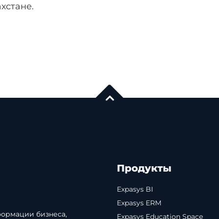
хстане.
Продукты
Expasys BI
Expasys ERM
формации бизнеса,
Expasys Education Space